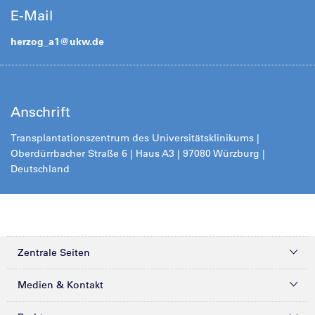
E-Mail
herzog_a1@
ukw.de
Anschrift
Transplantationszentrum des Universitätsklinikums |
Oberdürrbacher Straße 6 | Haus A3 | 97080 Würzburg |
Deutschland
Zentrale Seiten
Kliniken & Zentren
Medien & Kontakt
Patienten & Besucher
Presse