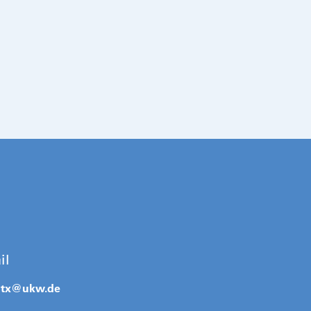
il
ntx@
ukw.de