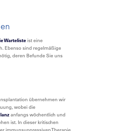
gen
e Warteliste
ist eine
ch. Ebenso sind regelmäßige
ötig, deren Befunde Sie uns
ransplantation übernehmen wir
uung, wobei die
lanz
anfangs wöchentlich und
n ist. In dieser kritischen
 der immunsuppressiven Therapie