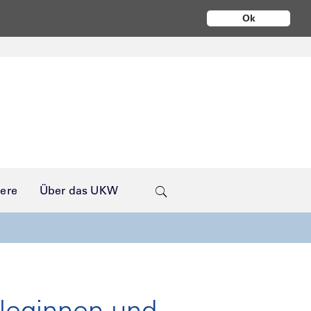
Ok
iere
Über das UKW
lleginnen und