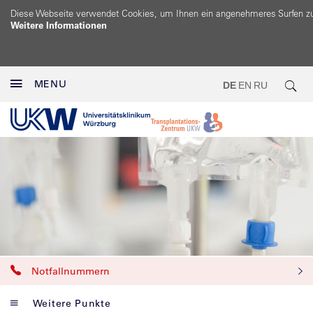
Diese Webseite verwendet Cookies, um Ihnen ein angenehmeres Surfen z
Weitere Informationen
MENU
DE
EN
RU
Notfallnummern
Weitere Punkte