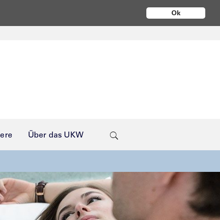
Ok
iere
Über das UKW