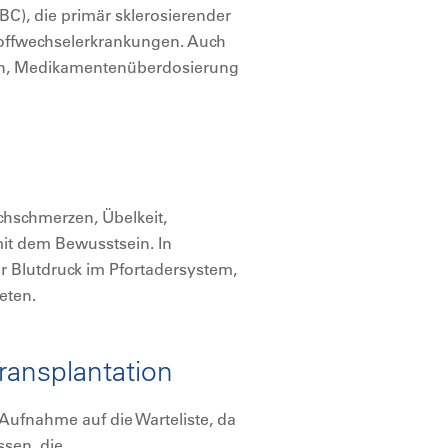
PBC), die primär sklerosierender
toffwechselerkrankungen. Auch
gen, Medikamentenüberdosierung
chschmerzen, Übelkeit,
mit dem Bewusstsein. In
r Blutdruck im Pfortadersystem,
eten.
Transplantation
 Aufnahme auf die Warteliste, da
ssen, die