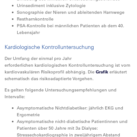
Urinsediment inklusive Zytologie
Sonographie der Nieren und ableitenden Harnwege
Restharnkontrolle
PSA-Kontrolle bei männlichen Patienten ab dem 40.
Lebensjahr
Kardiologische Kontrolluntersuchung
Der Umfang der einmal pro Jahr
erforderlichen kardiologischen Kontrolluntersuchung ist vom
kardiovaskulären Risikoprofil abhängig. Die
Grafik
erläutert
schematisch das risikoadaptierte Vorgehen.
Es gelten folgende Untersuchungsempfehlungen und
Intervalle:
Asymptomatische Nichtdiabetiker: jährlich EKG und
Ergometrie
Asymptomatische nicht-diabetische Patientinnen und
Patienten über 50 Jahre mit 3a Dialyse:
Stressechokardiographie in zweijährigem Abstand