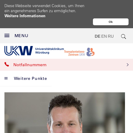
Diese Webseite verwendet Cookies, um Ihnen
ein angenehmeres Surfen zu ermöglichen.
Weitere Informationen
Ok
MENU
DE
EN
RU
Notfallnummern
Weitere Punkte