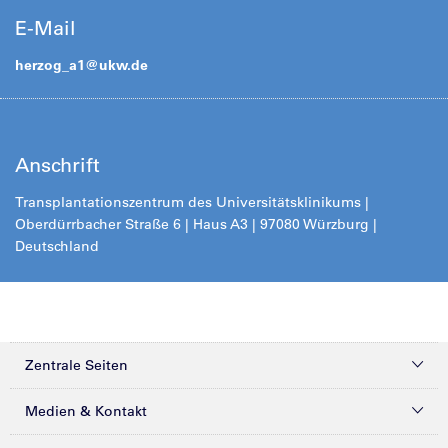
E-Mail
herzog_a1@
ukw.de
Anschrift
Transplantationszentrum des Universitätsklinikums |
Oberdürrbacher Straße 6 | Haus A3 | 97080 Würzburg |
Deutschland
Zentrale Seiten
Kliniken & Zentren
Medien & Kontakt
Patienten & Besucher