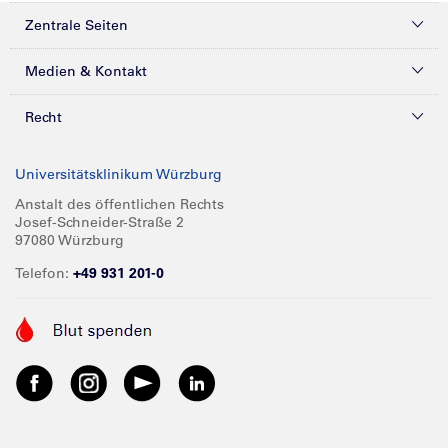
Zentrale Seiten
Kliniken & Zentren
Medien & Kontakt
Patienten & Besucher
Presse
Recht
Zuweiser
Magazine
Datenschutz
Universitätsklinikum Würzburg
Forschung
Mediathek
Compliance
Anstalt des öffentlichen Rechts
Josef-Schneider-Straße 2
Karriere
Glossar
Impressum
97080 Würzburg
Über UKW
Spenden
Telefon:
+49 931 201-0
Barrierefreiheit
Babygalerie
Kontakt
Informationen für Geschäftspartner
Anreise
Vertraulichkeit