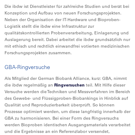
Die ibdw ist Dienstleister für zahlreiche Studien und berät bei
Konzeption und Aufbau von neuen Forschungsprojekten.
Neben der Organisation der IT-Hardware und Bioproben-
Logistik stellt die ibdw eine Infrastruktur zur
qualitätskontrollierten Probenverarbeitung, Einlagerung und
Auslagerung bereit. Dabei arbeitet die ibdw grundsätzlich nur
mit ethisch und rechtlich einwandfrei votierten medizinischen
Forschungsprojekten zusammen.
GBA-Ringversuche
Als Mitglied der German Biobank Alliance, kurz: GBA, nimmt
die ibdw regelmäßig an
Ringversuchen
teil. Mit Hilfe dieser
Versuche werden die Techniken und Messverfahren im Bereich
des Gewebe- und Flüssigproben-Biobankings in Hinblick auf
Qualität und Reproduzierbarkeit überprüft. So können
Prozesse optimiert werden, um diese langfristig innerhalb der
GBA zu harmonisieren. Bei einer Form des Ringversuchs
werden Bioproben identischen Ausgangsmaterials verarbeitet
und die Ergebnisse an ein Referenzlabor versendet,