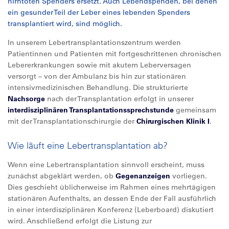
hirntoten Spenders ersetzt. Auch Lebendspenden, bei denen
ein gesunder Teil der Leber eines lebenden Spenders
transplantiert wird, sind möglich.
In unserem Lebertransplantationszentrum werden
Patientinnen und Patienten mit fortgeschrittenen chronischen
Lebererkrankungen sowie mit akutem Leberversagen
versorgt – von der Ambulanz bis hin zur stationären
intensivmedizinischen Behandlung. Die strukturierte
Nachsorge
nach der Transplantation erfolgt in unserer
interdisziplinären Transplantationssprechstunde
gemeinsam
mit der Transplantationschirurgie der
Chirurgischen Klinik I
.
Wie läuft eine Lebertransplantation ab?
Wenn eine Lebertransplantation sinnvoll erscheint, muss
zunächst abgeklärt werden, ob
Gegenanzeigen
vorliegen.
Dies geschieht üblicherweise im Rahmen eines mehrtägigen
stationären Aufenthalts, an dessen Ende der Fall ausführlich
in einer interdisziplinären Konferenz (Leberboard) diskutiert
wird. Anschließend erfolgt die Listung zur