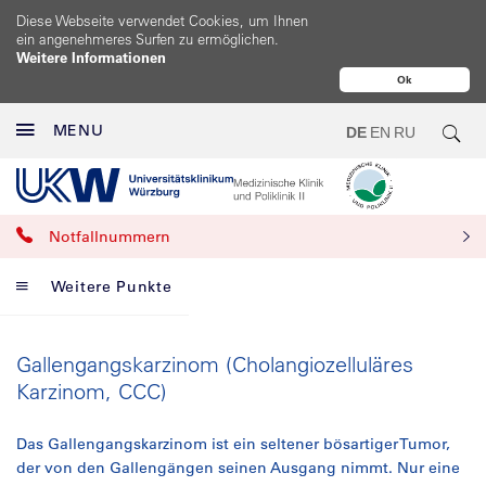
Diese Webseite verwendet Cookies, um Ihnen
ein angenehmeres Surfen zu ermöglichen.
Weitere Informationen
Ok
MENU
DE
EN
RU
Notfallnummern
Weitere Punkte
Gallengangskarzinom (Cholangiozelluläres
Karzinom, CCC)
Das Gallengangskarzinom ist ein seltener bösartiger Tumor,
der von den Gallengängen seinen Ausgang nimmt. Nur eine