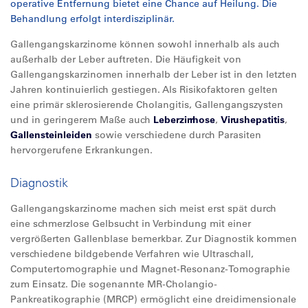
operative Entfernung bietet eine Chance auf Heilung. Die
Behandlung erfolgt interdisziplinär.
Gallengangskarzinome können sowohl innerhalb als auch
außerhalb der Leber auftreten. Die Häufigkeit von
Gallengangskarzinomen innerhalb der Leber ist in den letzten
Jahren kontinuierlich gestiegen. Als Risikofaktoren gelten
eine primär sklerosierende Cholangitis, Gallengangszysten
und in geringerem Maße auch
Leberzirrhose
,
Virushepatitis
,
Gallensteinleiden
sowie verschiedene durch Parasiten
hervorgerufene Erkrankungen.
Diagnostik
Gallengangskarzinome machen sich meist erst spät durch
eine schmerzlose Gelbsucht in Verbindung mit einer
vergrößerten Gallenblase bemerkbar. Zur Diagnostik kommen
verschiedene bildgebende Verfahren wie Ultraschall,
Computertomographie und Magnet-Resonanz-Tomographie
zum Einsatz. Die sogenannte MR-Cholangio-
Pankreatikographie (MRCP) ermöglicht eine dreidimensionale