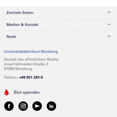
Zentrale Seiten
Kliniken & Zentren
Medien & Kontakt
Patienten & Besucher
Presse
Recht
Zuweiser
Magazine
Datenschutz
Universitätsklinikum Würzburg
Forschung
Mediathek
Compliance
Anstalt des öffentlichen Rechts
Josef-Schneider-Straße 2
Karriere
Glossar
Impressum
97080 Würzburg
Über UKW
Spenden
Telefon:
+49 931 201-0
Barrierefreiheit
Babygalerie
Kontakt
Informationen für Geschäftspartner
Anreise
Vertraulichkeit