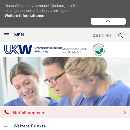
Diese Webseite verwendet Cookies, um Ihnen
ein angenehmeres Surfen zu ermöglichen.
Weitere Informationen
Ok
MENU
DE
EN
RU
Notfallnummern
Weitere Punkte