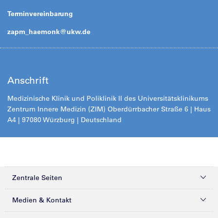
Terminvereinbarung
zapm_haemonk@
ukw.de
Anschrift
Medizinische Klinik und Poliklinik II des Universitätsklinikums
Zentrum Innere Medizin (ZIM) Oberdürrbacher Straße 6 | Haus
A4 | 97080 Würzburg | Deutschland
Zentrale Seiten
Kliniken & Zentren
Medien & Kontakt
Patienten & Besucher