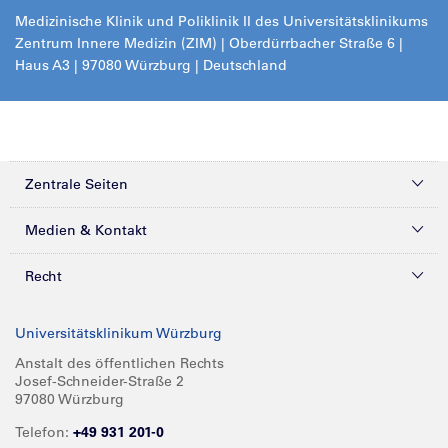
Medizinische Klinik und Poliklinik II des Universitätsklinikums
Zentrum Innere Medizin (ZIM) | Oberdürrbacher Straße 6 |
Haus A3 | 97080 Würzburg | Deutschland
Zentrale Seiten
Kliniken & Zentren
Medien & Kontakt
Patienten & Besucher
Presse
Recht
Zuweiser
Magazine
Datenschutz
Universitätsklinikum Würzburg
Forschung
Mediathek
Compliance
Anstalt des öffentlichen Rechts
Josef-Schneider-Straße 2
Karriere
Glossar
Impressum
97080 Würzburg
Über UKW
Spenden
Telefon:
+49 931 201-0
Barrierefreiheit