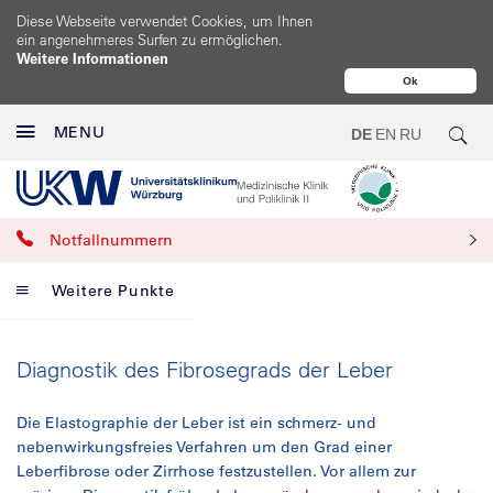
Diese Webseite verwendet Cookies, um Ihnen
ein angenehmeres Surfen zu ermöglichen.
Weitere Informationen
Ok
MENU
DE
EN
RU
Notfallnummern
Weitere Punkte
Diagnostik des Fibrosegrads der Leber
Die Elastographie der Leber ist ein schmerz- und
nebenwirkungsfreies Verfahren um den Grad einer
Leberfibrose oder Zirrhose festzustellen. Vor allem zur