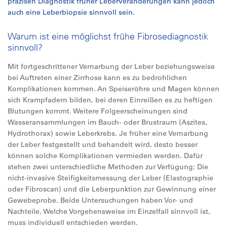
präzisen Diagnostik früher Leberveränderungen kann jedoch
auch eine Leberbiopsie sinnvoll sein.
Warum ist eine möglichst frühe Fibrosediagnostik
sinnvoll?
Mit fortgeschrittener Vernarbung der Leber beziehungsweise
bei Auftreten einer Zirrhose kann es zu bedrohlichen
Komplikationen kommen. An Speiseröhre und Magen können
sich Krampfadern bilden, bei deren Einreißen es zu heftigen
Blutungen kommt. Weitere Folgeerscheinungen sind
Wasseransammlungen im Bauch- oder Brustraum (Aszites,
Hydrothorax) sowie Leberkrebs. Je früher eine Vernarbung
der Leber festgestellt und behandelt wird, desto besser
können solche Komplikationen vermieden werden. Dafür
stehen zwei unterschiedliche Methoden zur Verfügung: Die
nicht-invasive Steifigkeitsmessung der Leber (Elastographie
oder Fibroscan) und die Leberpunktion zur Gewinnung einer
Gewebeprobe. Beide Untersuchungen haben Vor- und
Nachteile. Welche Vorgehensweise im Einzelfall sinnvoll ist,
muss individuell entschieden werden.