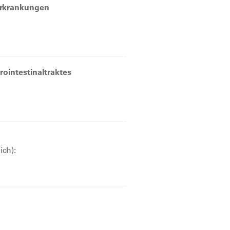
erkrankungen
ointestinaltraktes
ich):