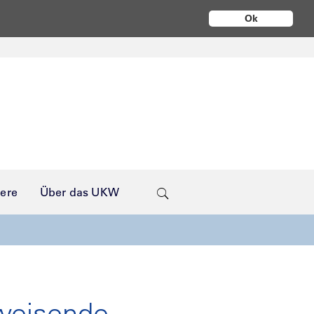
Ok
iere
Über das UKW
uweisende