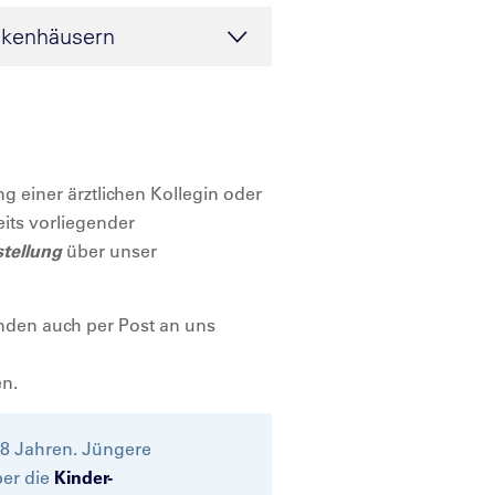
nkenhäusern
 einer ärztlichen Kollegin oder
its vorliegender
stellung
über unser
unden auch per Post an uns
n.
18 Jahren. Jüngere
ber die
Kinder-