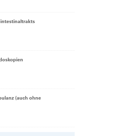
ntestinaltrakts
ndoskopien
bulanz (auch ohne