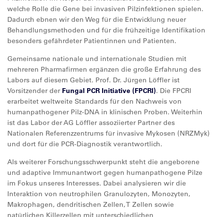
welche Rolle die Gene bei invasiven Pilzinfektionen spielen.
Dadurch ebnen wir den Weg für die Entwicklung neuer
Behandlungsmethoden und für die frühzeitige Identifikation
besonders gefährdeter Patientinnen und Patienten.
Gemeinsame nationale und internationale Studien mit
mehreren Pharmafirmen ergänzen die große Erfahrung des
Labors auf diesem Gebiet. Prof. Dr. Jürgen Löffler ist
Vorsitzender der
Fungal PCR Initiative (FPCRI)
. Die FPCRI
erarbeitet weltweite Standards für den Nachweis von
humanpathogener Pilz-DNA in klinischen Proben. Weiterhin
ist das Labor der AG Löffler assoziierter Partner des
Nationalen Referenzzentrums für invasive Mykosen (NRZMyk)
und dort für die PCR-Diagnostik verantwortlich.
Als weiterer Forschungsschwerpunkt steht die angeborene
und adaptive Immunantwort gegen humanpathogene Pilze
im Fokus unseres Interesses. Dabei analysieren wir die
Interaktion von neutrophilen Granulozyten, Monozyten,
Makrophagen, dendritischen Zellen, T Zellen sowie
natürlichen Killerzellen mit unterschiedlichen