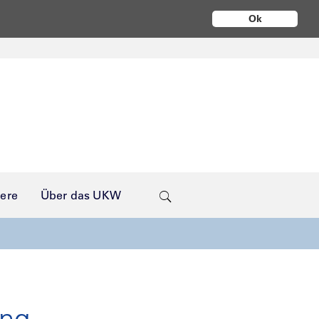
Ok
iere
Über das UKW
ung