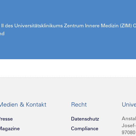
ik II des Universitätsklinikums Zentrum Innere Medizin (ZIM)
nd
Medien & Kontakt
Recht
Unive
Anstal
resse
Datenschutz
Josef-
Magazine
Compliance
97080