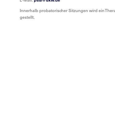
E-Mail:
psia@
ukw.de
Innerhalb probatorischer Sitzungen wird ein The
gestellt.