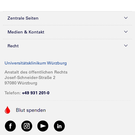
Zentrale Seiten
Kliniken & Zentren
Medien & Kontakt
Patienten & Besucher
Presse
Recht
Zuweiser
Magazine
Datenschutz
Universitätsklinikum Würzburg
Forschung
Mediathek
Compliance
Anstalt des öffentlichen Rechts
Josef-Schneider-Straße 2
Karriere
Glossar
Impressum
97080 Würzburg
Über UKW
Spenden
Telefon:
+49 931 201-0
Barrierefreiheit
Babygalerie
Kontakt
Informationen für Geschäftspartner
Anreise
Vertraulichkeit