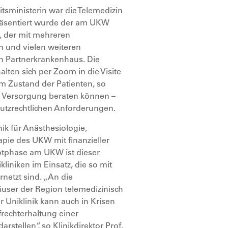
sministerin war die Telemedizin
präsentiert wurde der am UKW
, der mit mehreren
und vielen weiteren
en Partnerkrankenhaus. Die
alten sich per Zoom in die Visite
m Zustand der Patienten, so
n Versorgung beraten können –
hutzrechtlichen Anforderungen.
nik für Anästhesiologie,
pie des UKW mit finanzieller
lotphase am UKW ist dieser
liniken im Einsatz, die so mit
etzt sind. „An die
user der Region telemedizinisch
 Uniklinik kann auch in Krisen
rechterhaltung einer
stellen“, so Klinikdirektor Prof.