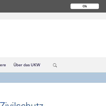
Ok
iere
Über das UKW
Zivilschutz