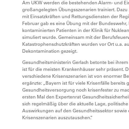
Am UKW werden die bestehenden Alarm- und Ein
großangelegten Übungsszenarien trainiert. Dazu
mit Einsatzkräften und Rettungsdiensten der Reg
Februar gab es eine Übung mit der Bundeswehr, 
kontaminierten Patienten in der Klinik für Nukl
simuliert wurde. Gemeinsam mit der Berufsfeue
Katastrophenschutzkräften wurden vor Ort u.a. au
Dekontamination gezeigt.
Gesundheitsministerin Gerlach betonte bei ihrem
ist für die meisten Krankenhäuser sehr präsent. 
verschiedene Krisenszenarien ist von enormer Be
ergänzte: „Bayern ist für viele Krisenfälle bereits 
Gesundheitsversorgung noch krisenfester zu mac
ersten Mal den Expertenrat Gesundheitssicherheit 
sich regelmäßig über die aktuelle Lage, politisc
Auswirkungen auf den Gesundheitssektor sowie
Krisenszenarien auszutauschen.“