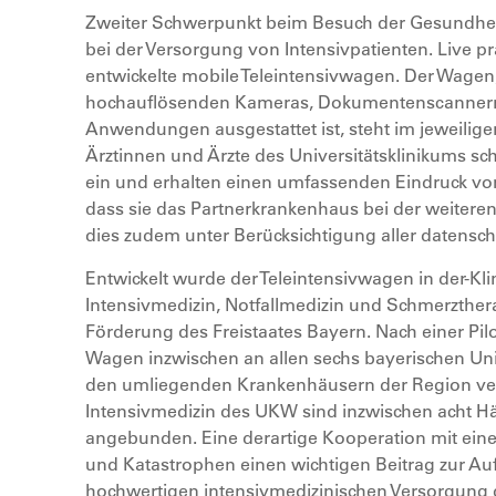
Zweiter Schwerpunkt beim Besuch der Gesundheit
bei der Versorgung von Intensivpatienten. Live 
entwickelte mobile Teleintensivwagen. Der Wagen
hochauflösenden Kameras, Dokumentenscannern 
Anwendungen ausgestattet ist, steht im jeweilig
Ärztinnen und Ärzte des Universitätsklinikums sch
ein und erhalten einen umfassenden Eindruck vo
dass sie das Partnerkrankenhaus bei der weitere
dies zudem unter Berücksichtigung aller datensc
Entwickelt wurde der Teleintensivwagen in der-Kli
Intensivmedizin, Notfallmedizin und Schmerzthera
Förderung des Freistaates Bayern. Nach einer Pi
Wagen inzwischen an allen sechs bayerischen Unik
den umliegenden Krankenhäusern der Region vern
Intensivmedizin des UKW sind inzwischen acht Hä
angebunden. Eine derartige Kooperation mit einer
und Katastrophen einen wichtigen Beitrag zur Auf
hochwertigen intensivmedizinischen Versorgung dar