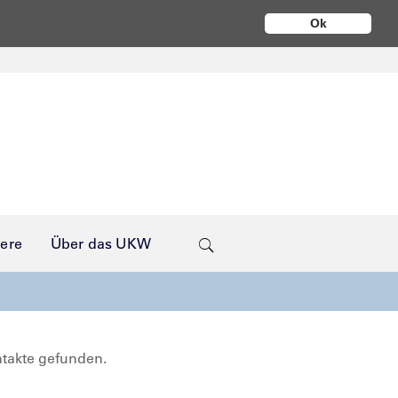
Ok
iere
Über das UKW
ntakte gefunden.