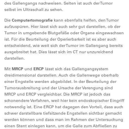
des Gallengangs nachweisen. Selten ist auch der Tumor
selbst im Ultraschall zu sehen.
Die
Computertomografie
kann ebenfalls helfen, den Tumor
aufzuspüren. Hier lässt sich auch sehr gut darstellen, ob der
Tumor in umgebende Blutgefäße oder Organe eingewachsen
ist. Für die Beurteilung der Operierbarkeit ist es aber auch
entscheidend, wie weit sich der Tumor im Gallengang bereits
ausgebreitet hat. Dies lässt sich im CT nur unzureichend
darstellen.
Mit
MRCP
und
ERCP
lässt sich das Gallengangsystem
dreidimensional darstellen. Auch die Gallenwege oberhalb
einer Engstelle werden abgebildet. In der Beurteilung der
Tumorausbreitung und der Ursache der Verengung sind
MRCP und ERCP vergleichbar. Die MRCP ist jedoch das
schonendere Verfahren, weil hier kein endoskopischer Eingriff
notwendig ist. Eine ERCP hat dagegen den Vorteil, dass auch
schwer darstellbare tiefsitzende Engstellen sichtbar gemacht
werden können und dass man im Rahmen der Untersuchung
einen Stent einlegen kann, um die Galle zum Abfließen zu