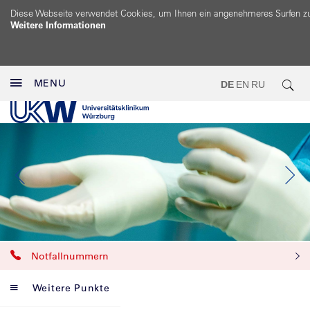
Diese Webseite verwendet Cookies, um Ihnen ein angenehmeres Surfen z
Weitere Informationen
MENU
DE
EN
RU
Notfallnummern
Weitere Punkte