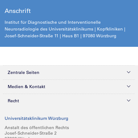
Anschrift
Institut für Diagnostische und Interventionelle
Neuroradiologie des Universitätsklinikums | Kopfkliniken |
Josef-Schneider-Straße 11 | Haus B1 | 97080 Würzburg
Zentrale Seiten
Kliniken & Zentren
Medien & Kontakt
Patienten & Besucher
Presse
Recht
Zuweiser
Magazine
Datenschutz
Universitätsklinikum Würzburg
Forschung
Mediathek
Compliance
Anstalt des öffentlichen Rechts
Josef-Schneider-Straße 2
Karriere
Glossar
Impressum