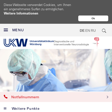
Diese Webseite verwendet Cookies, um Ihnen
ein angenehmeres Surfen zu ermöglichen.
Weitere Informationen
Ok
MENU
DE
EN
RU
Notfallnummern
Weitere Punkte