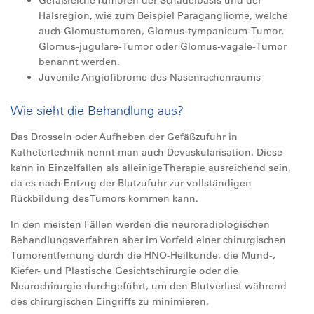
Gefäßreiche Tumoren der Schädelbasis und der
Halsregion, wie zum Beispiel Paragangliome, welche
auch Glomustumoren, Glomus-tympanicum-Tumor,
Glomus-jugulare-Tumor oder Glomus-vagale-Tumor
benannt werden.
Juvenile Angiofibrome des Nasenrachenraums
Wie sieht die Behandlung aus?
Das Drosseln oder Aufheben der Gefäßzufuhr in
Kathetertechnik nennt man auch Devaskularisation. Diese
kann in Einzelfällen als alleinige Therapie ausreichend sein,
da es nach Entzug der Blutzufuhr zur vollständigen
Rückbildung des Tumors kommen kann.
In den meisten Fällen werden die neuroradiologischen
Behandlungsverfahren aber im Vorfeld einer chirurgischen
Tumorentfernung durch die HNO-Heilkunde, die Mund-,
Kiefer- und Plastische Gesichtschirurgie oder die
Neurochirurgie durchgeführt, um den Blutverlust während
des chirurgischen Eingriffs zu minimieren.