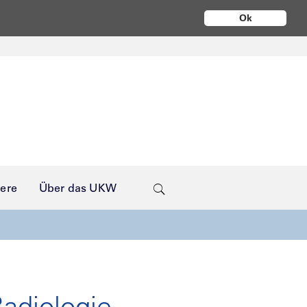
Ok
iere
Über das UKW
Radiologie