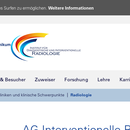
s Surfen zu ermöglichen.
Weitere Informationen
 & Besucher
Zuweiser
Forschung
Lehre
Karr
liniken und klinische Schwerpunkte
Radiologie
AG Interventionelle 