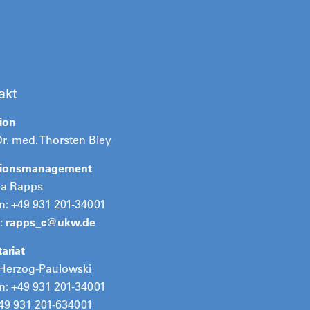
akt
ion
Dr. med. Thorsten Bley
tionsmanagement
ia Rapps
n: +49 931 201-34001
:
rapps_c@
ukw.de
ariat
 Herzog-Paulowski
n: +49 931 201-34001
49 931 201-634001