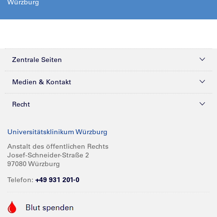
Würzburg
Zentrale Seiten
Kliniken & Zentren
Medien & Kontakt
Patienten & Besucher
Presse
Recht
Zuweiser
Magazine
Datenschutz
Universitätsklinikum Würzburg
Forschung
Mediathek
Compliance
Anstalt des öffentlichen Rechts
Josef-Schneider-Straße 2
Karriere
Glossar
Impressum
97080 Würzburg
Über UKW
Spenden
Telefon:
+49 931 201-0
Barrierefreiheit
Babygalerie
Kontakt
Informationen für Geschäftspartner
Anreise