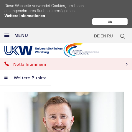
Diese Webseite verwendet Cookies, um Ihnen
ein angenehmeres Surfen zu ermöglichen.
Weitere Informationen
Ok
MENU
DE
EN
RU
Notfallnummern
Weitere Punkte