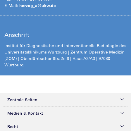
E-Mail:
herzog_a@ukw.de
Anschrift
Institut für Diagnostische und Interventionelle Radiologie des
Universitätsklinikums Würzburg | Zentrum Operative Medizin
(ZOM) | Oberdürrbacher Straße 6 | Haus A2/A3 | 97080
Würzburg
Zentrale Seiten
Kliniken & Zentren
Medien & Kontakt
Patienten & Besucher
Presse
Recht