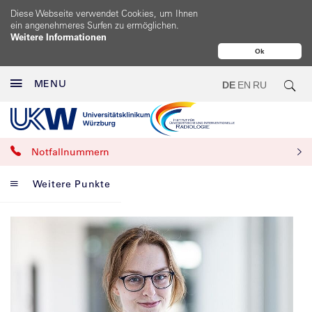
Diese Webseite verwendet Cookies, um Ihnen
ein angenehmeres Surfen zu ermöglichen.
Weitere Informationen
Ok
MENU
DE
EN
RU
Notfallnummern
Weitere Punkte