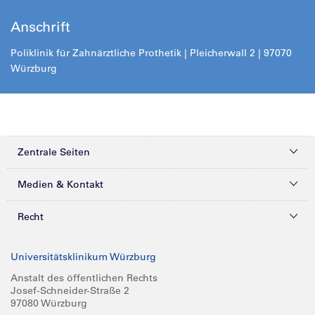
Anschrift
Poliklinik für Zahnärztliche Prothetik | Pleicherwall 2 | 97070
Würzburg
Zentrale Seiten
Kliniken & Zentren
Medien & Kontakt
Patienten & Besucher
Presse
Recht
Zuweiser
Magazine
Datenschutz
Universitätsklinikum Würzburg
Forschung
Mediathek
Compliance
Anstalt des öffentlichen Rechts
Josef-Schneider-Straße 2
Karriere
Glossar
Impressum
97080 Würzburg