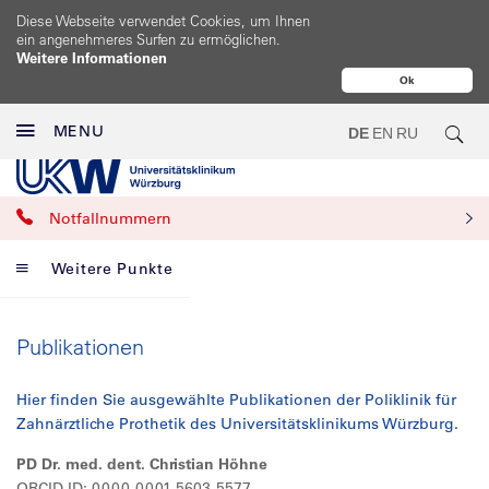
Diese Webseite verwendet Cookies, um Ihnen
ein angenehmeres Surfen zu ermöglichen.
Weitere Informationen
Ok
MENU
DE
EN
RU
Notfallnummern
Weitere Punkte
Publikationen
Hier finden Sie ausgewählte Publikationen der Poliklinik für
Zahnärztliche Prothetik des Universitätsklinikums Würzburg.
PD Dr. med. dent. Christian Höhne
ORCID ID: 0000-0001-5603-5577