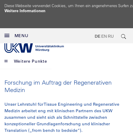
Diese Webseite verwendet Cookies, um Ihnen ein angenehmeres Surfen z
Weitere Informationen
MENU
DE
EN
RU
Weitere Punkte
Forschung im Auftrag der Regenerativen
Medizin
Unser Lehrstuhl für Tissue Engineering und Regenerative
Medizin arbeitet eng mit klinischen Partnern des UKW
zusammen und sieht sich als Schnittstelle zwischen
konzeptioneller Grundlagenforschung und klinischer
Translation („from bench to bedside“).