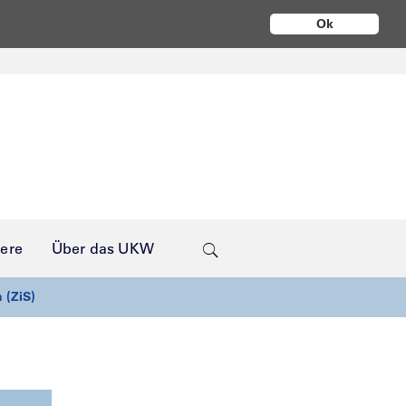
Ok
iere
Über das UKW
 (ZiS)