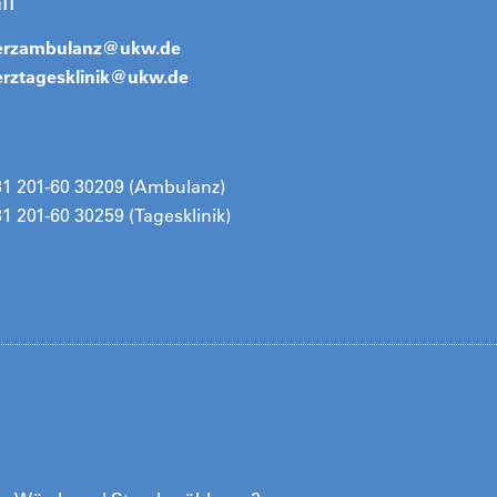
il
erzambulanz@
ukw.de
rztagesklinik@
ukw.de
31 201-60 30209 (Ambulanz)
1 201-60 30259 (Tagesklinik)