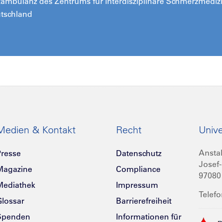
ambulanz des Zentrums für interdisziplinäre Schmerzmedi
utschland
Medien & Kontakt
Recht
Unive
Anstal
resse
Datenschutz
Josef-
Magazine
Compliance
97080
Mediathek
Impressum
Telefo
lossar
Barrierefreiheit
Spenden
Informationen für