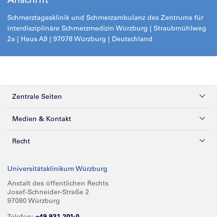
Schmerztagesklinik und Schmerzambulanz des Zentrums für
interdisziplinäre Schmerzmedizin Würzburg | Straubmühlweg
2a | Haus A9 | 97078 Würzburg | Deutschland
Zentrale Seiten
Kliniken & Zentren
Medien & Kontakt
Patienten & Besucher
Presse
Recht
Zuweiser
Magazine
Datenschutz
Universitätsklinikum Würzburg
Forschung
Mediathek
Compliance
Anstalt des öffentlichen Rechts
Josef-Schneider-Straße 2
Karriere
Glossar
Impressum
97080 Würzburg
Über UKW
Spenden
Telefon:
+49 931 201-0