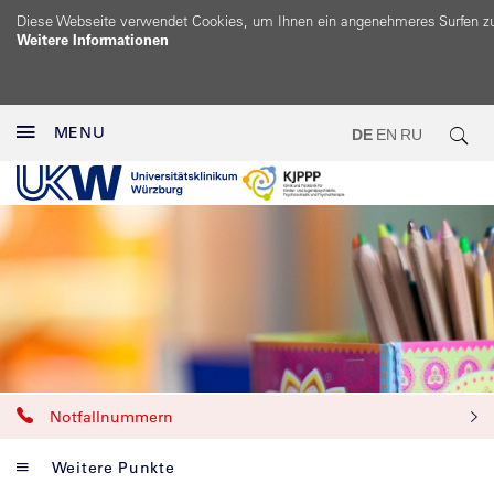
Diese Webseite verwendet Cookies, um Ihnen ein angenehmeres Surfen z
Weitere Informationen
MENU
DE
EN
RU
Notfallnummern
Weitere Punkte