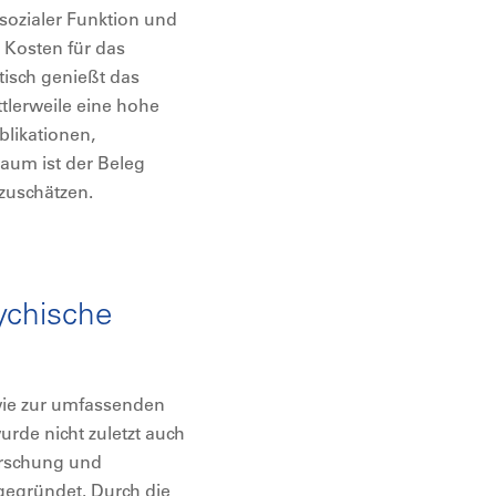
osozialer Funktion und
 Kosten für das
tisch genießt das
tlerweile eine hohe
blikationen,
um ist der Beleg
nzuschätzen.
ychische
wie zur umfassenden
de nicht zuletzt auch
orschung und
gegründet. Durch die