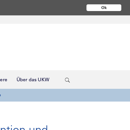
Ok
iere
Über das UKW
e
ention und