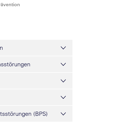
Prävention
on
onsstörungen
itsstörungen (BPS)