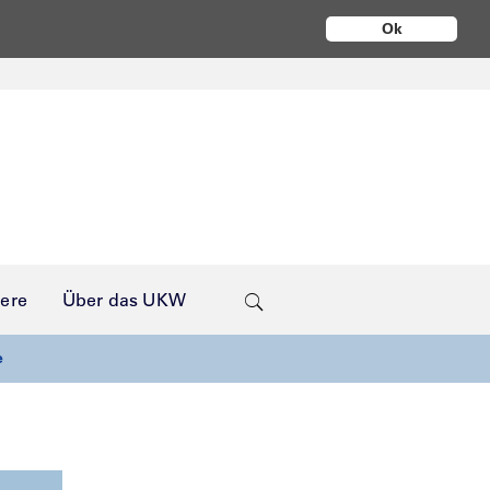
Ok
iere
Über das UKW
e