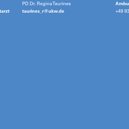
PD Dr. Regina Taurines
Ambul
tarzt
taurines_r@
ukw.de
+49 9