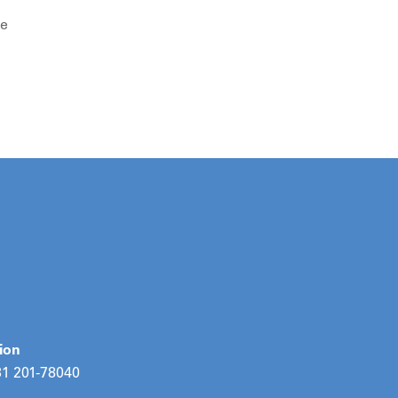
ie
ion
31 201-78040