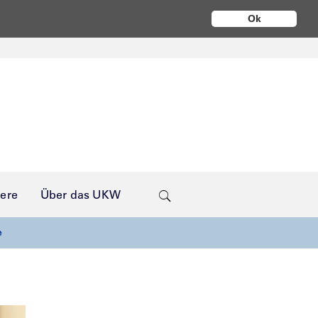
Ok
iere
Über das UKW
e