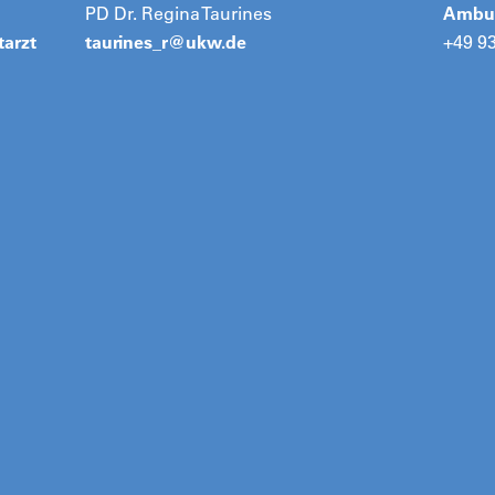
PD Dr. Regina Taurines
Ambul
tarzt
taurines_r@
ukw.de
+49 9