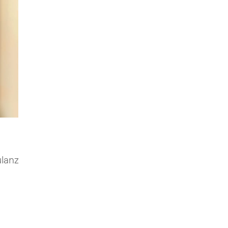
ulanz