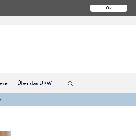
Ok
iere
Über das UKW
e