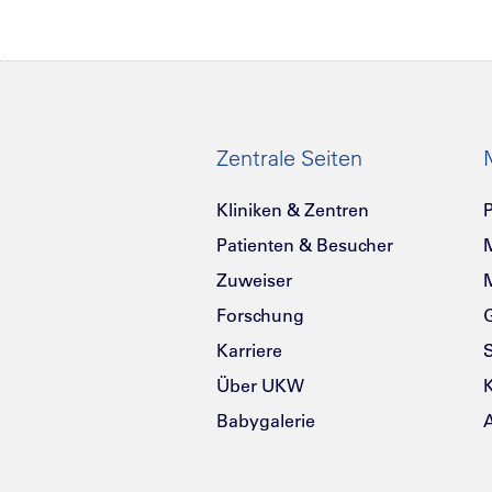
Zentrale Seiten
Kliniken & Zentren
P
Patienten & Besucher
Zuweiser
Forschung
G
Karriere
Über UKW
K
Babygalerie
A