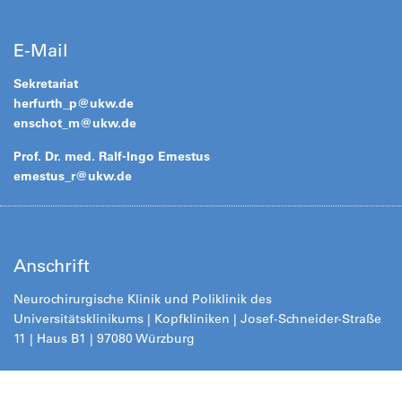
E-Mail
Sekretariat
herfurth_p@
ukw.de
enschot_m@
ukw.de
Prof. Dr. med. Ralf-Ingo Ernestus
ernestus_r@
ukw.de
Anschrift
Neurochirurgische Klinik und Poliklinik des
Universitätsklinikums | Kopfkliniken | Josef-Schneider-Straße
11 | Haus B1 | 97080 Würzb
urg