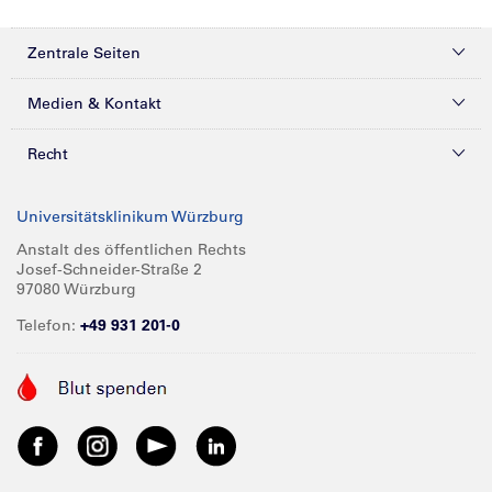
Zentrale Seiten
Kliniken & Zentren
Medien & Kontakt
Patienten & Besucher
Presse
Recht
Zuweiser
Magazine
Datenschutz
Universitätsklinikum Würzburg
Forschung
Mediathek
Compliance
Anstalt des öffentlichen Rechts
Josef-Schneider-Straße 2
Karriere
Glossar
Impressum
97080 Würzburg
Über UKW
Spenden
Telefon:
+49 931 201-0
Barrierefreiheit
Babygalerie
Kontakt
Informationen für Geschäftspartner
Anreise
Vertraulichkeit