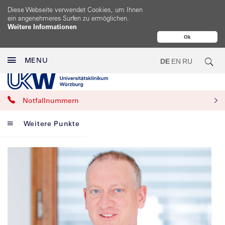
Diese Webseite verwendet Cookies, um Ihnen
ein angenehmeres Surfen zu ermöglichen.
Weitere Informationen
Ok
MENU
DE
EN
RU
Notfallnummern
Weitere Punkte