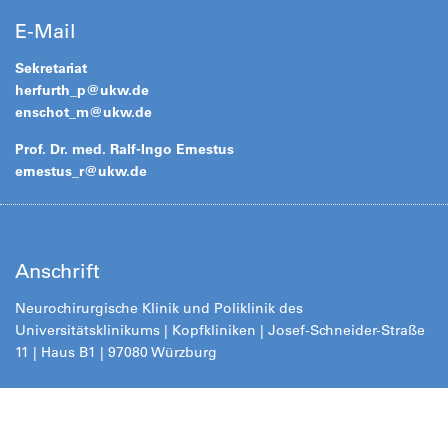
E-Mail
Sekretariat
herfurth_p@
ukw.de
enschot_m@
ukw.de
Prof. Dr. med. Ralf-Ingo Ernestus
ernestus_r@
ukw.de
Anschrift
Neurochirurgische Klinik und Poliklinik des
Universitätsklinikums | Kopfkliniken | Josef-Schneider-Straße
11 | Haus B1 | 97080 Würzb
urg