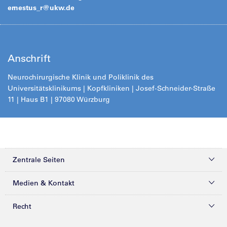
ernestus_r@
ukw.de
Anschrift
Neurochirurgische Klinik und Poliklinik des
Universitätsklinikums | Kopfkliniken | Josef-Schneider-Straße
11 | Haus B1 | 97080 Würzb
urg
Zentrale Seiten
Kliniken & Zentren
Medien & Kontakt
Patienten & Besucher
Presse
Recht
Zuweiser
Magazine