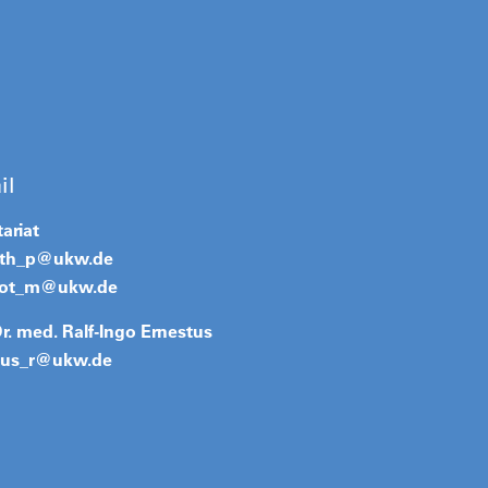
il
ariat
rth_p@
ukw.de
hot_m@
ukw.de
Dr. med. Ralf-Ingo Ernestus
tus_r@
ukw.de