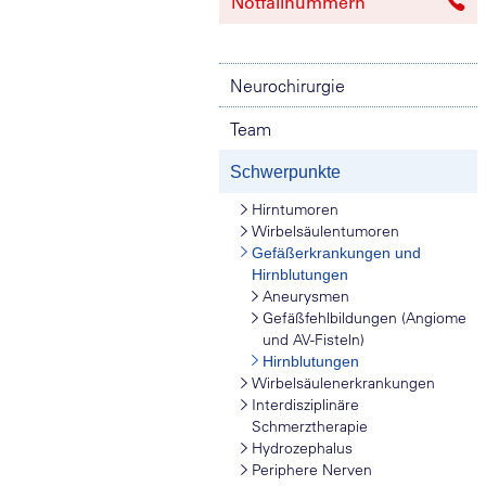
Notfallnummern
Neurochirurgie
Team
Schwerpunkte
Hirntumoren
Wirbelsäulentumoren
Gefäßerkrankungen und
Hirnblutungen
Aneurysmen
Gefäßfehlbildungen (Angiome
und AV-Fisteln)
Hirnblutungen
Wirbelsäulenerkrankungen
Interdisziplinäre
Schmerztherapie
Hydrozephalus
Periphere Nerven