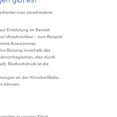
rscheidet man verschiedene
zur Einblutung im Bereich
t (Arachnoidea) – zum Beispiel
 eines Aneurysmas.
eine Blutung innerhalb des
hämorrhagischen, also durch
ll). Bluthochdruck ist die
utungen an der Hirnoberfläche,
en können.
 werden in unserer Klinik