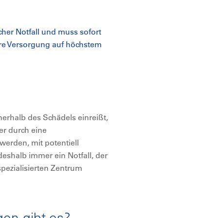
icher Notfall und muss sofort
näre Versorgung auf höchstem
nerhalb des Schädels einreißt,
er durch eine
erden, mit potentiell
deshalb immer ein Notfall, der
spezialisierten Zentrum
en gibt es?