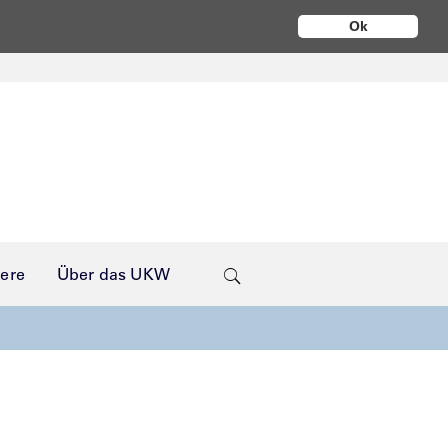
Ok
iere
Über das UKW