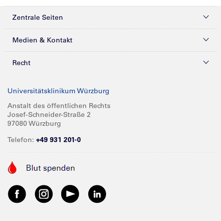
Zentrale Seiten
Kliniken & Zentren
Medien & Kontakt
Patienten & Besucher
Presse
Recht
Zuweiser
Magazine
Datenschutz
Universitätsklinikum Würzburg
Forschung
Mediathek
Compliance
Anstalt des öffentlichen Rechts
Josef-Schneider-Straße 2
Karriere
Glossar
Impressum
97080 Würzburg
Über UKW
Spenden
Telefon:
+49 931 201-0
Barrierefreiheit
Babygalerie
Kontakt
Informationen für Geschäftspartner
Anreise
Vertraulichkeit