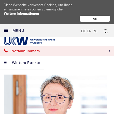
Diese Webseite verwendet Cookies, um Ihnen
ein angenehmeres Surfen zu ermöglichen.
Weitere Informationen
Ok
MENU
DE
EN
RU
Notfallnummern
Weitere Punkte