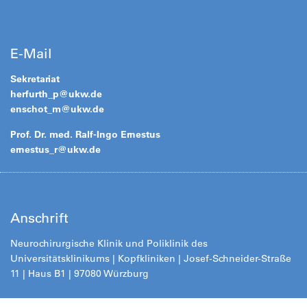
E-Mail
Sekretariat
herfurth_p@
ukw.de
enschot_m@
ukw.de
Prof. Dr. med. Ralf-Ingo Ernestus
ernestus_r@
ukw.de
Anschrift
Neurochirurgische Klinik und Poliklinik des
Universitätsklinikums | Kopfkliniken | Josef-Schneider-Straße
11 | Haus B1 | 97080 Würzb
urg