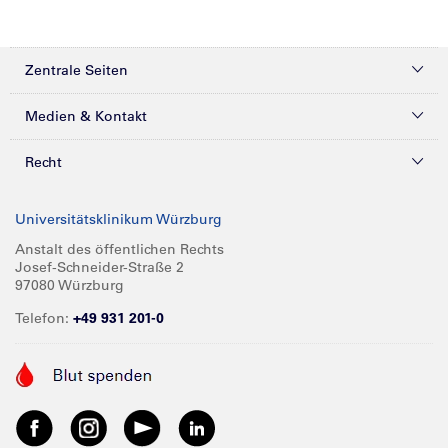
Zentrale Seiten
Kliniken & Zentren
Medien & Kontakt
Patienten & Besucher
Presse
Recht
Zuweiser
Magazine
Datenschutz
Universitätsklinikum Würzburg
Forschung
Mediathek
Compliance
Anstalt des öffentlichen Rechts
Josef-Schneider-Straße 2
Karriere
Glossar
Impressum
97080 Würzburg
Über UKW
Spenden
Telefon:
+49 931 201-0
Barrierefreiheit
Babygalerie
Kontakt
Informationen für Geschäftspartner
Anreise
Vertraulichkeit