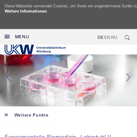
Diese Webseite verwendet Cookies, um Ihnen ein angenehmeres Surfen z
Weitere Informationen
MENU
DE
EN
RU
Weitere Punkte
Experimentelle Biomedizin - Lehrstuhl II