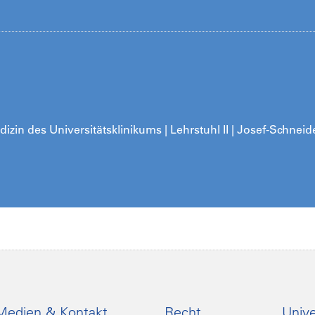
izin des Universitätsklinikums | Lehrstuhl II | Josef-Schneide
Medien & Kontakt
Recht
Unive