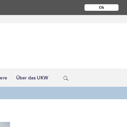
Ok
iere
Über das UKW