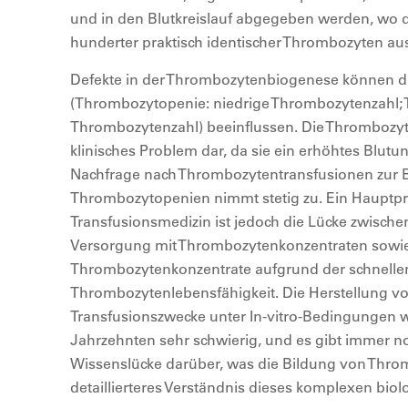
und in den Blutkreislauf abgegeben werden, wo d
hunderter praktisch identischer Thrombozyten aus
Defekte in der Thrombozytenbiogenese können d
(Thrombozytopenie: niedrige Thrombozytenzahl;
Thrombozytenzahl) beeinflussen. Die Thrombozyto
klinisches Problem dar, da sie ein erhöhtes Blutung
Nachfrage nach Thrombozytentransfusionen zur
Thrombozytopenien nimmt stetig zu. Ein Hauptpr
Transfusionsmedizin ist jedoch die Lücke zwisch
Versorgung mit Thrombozytenkonzentraten sowie 
Thrombozytenkonzentrate aufgrund der schnell
Thrombozytenlebensfähigkeit. Die Herstellung vo
Transfusionszwecke unter In-vitro-Bedingungen 
Jahrzehnten sehr schwierig, und es gibt immer 
Wissenslücke darüber, was die Bildung von Throm
detaillierteres Verständnis dieses komplexen biol