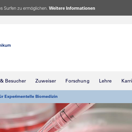
s Surfen zu ermöglichen.
Weitere Informationen
 & Besucher
Zuweiser
Forschung
Lehre
Karr
 für Experimentelle Biomedizin