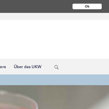
Ok
iere
Über das UKW