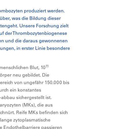
rombozyten produziert werden.
ber, was die Bildung dieser
ttengeht. Unsere Forschung zielt
lauf der Thrombozytenbiogenese
lgen und die daraus gewonnenen
lungen, in erster Linie besondere
11
menschlichen Blut, 10
rper neu gebildet. Die
reich von ungefähr 150.000 bis
urch ein konstantes
bbau sichergestellt ist.
yozyten (MKs), die aus
nürt. Reife MKs befinden sich
 lange zytoplasmatische
ie Endothelbarriere passieren