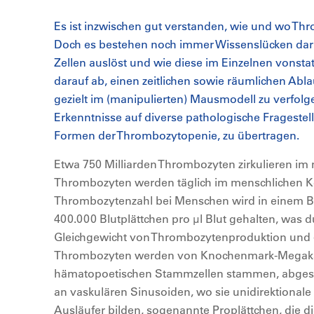
Es ist inzwischen gut verstanden, wie und wo Th
Doch es bestehen noch immer Wissenslücken darü
Zellen auslöst und wie diese im Einzelnen vonsta
darauf ab, einen zeitlichen sowie räumlichen Ab
gezielt im (manipulierten) Mausmodell zu verfo
Erkenntnisse auf diverse pathologische Fragestel
Formen der Thrombozytopenie, zu übertragen.
Etwa 750 Milliarden Thrombozyten zirkulieren im 
Thrombozyten werden täglich im menschlichen Kö
Thrombozytenzahl bei Menschen wird in einem Be
400.000 Blutplättchen pro µl Blut gehalten, was d
Gleichgewicht von Thrombozytenproduktion und -a
Thrombozyten werden von Knochenmark-Megakar
hämatopoetischen Stammzellen stammen, abgesch
an vaskulären Sinusoiden, wo sie unidirektionale
Ausläufer bilden, sogenannte Proplättchen, die d