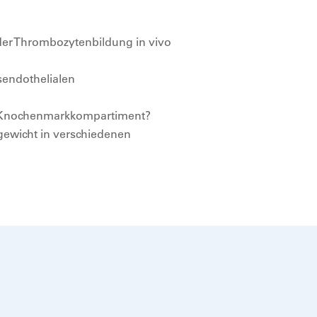
der Thrombozytenbildung in vivo
sendothelialen
im Knochenmarkkompartiment?
gewicht in verschiedenen