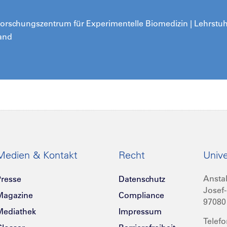
schungszentrum für Experimentelle Biomedizin | Lehrstuhl I
land
Medien & Kontakt
Recht
Unive
Anstal
resse
Datenschutz
Josef-
Magazine
Compliance
97080
Mediathek
Impressum
Telefo