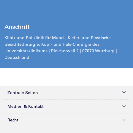
Anschrift
Klinik und Poliklinik für Mund-, Kiefer- und Plastische
Gesichtschirurgie, Kopf- und Hals-Chirurgie des
Universitätsklinikums | Pleicherwall 2 | 97070 Würzburg |
Deutschland
Zentrale Seiten
Kliniken & Zentren
Medien & Kontakt
Patienten & Besucher
Presse
Recht
Zuweiser
Magazine
Datenschutz