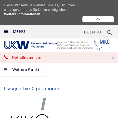
Diese Webseite verwendet Cookies, um Ihnen
ein angenehmeres Surfen zu ermöglichen.
Weitere Informationen
Ok
MENU
DE
EN
RU
Notfallnummern
Weitere Punkte
Dysgnathie-Operationen