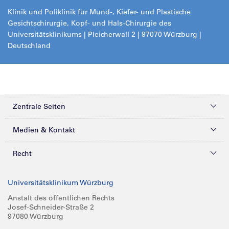
Klinik und Poliklinik für Mund-, Kiefer- und Plastische
Gesichtschirurgie, Kopf- und Hals-Chirurgie des
Universitätsklinikums | Pleicherwall 2 | 97070 Würzburg |
Deutschland
Zentrale Seiten
Kliniken & Zentren
Medien & Kontakt
Patienten & Besucher
Presse
Recht
Zuweiser
Magazine
Datenschutz
Universitätsklinikum Würzburg
Forschung
Mediathek
Compliance
Anstalt des öffentlichen Rechts
Josef-Schneider-Straße 2
Karriere
Glossar
Impressum
97080 Würzburg
Über UKW