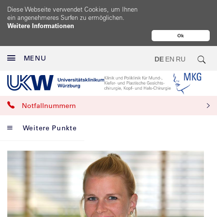
Diese Webseite verwendet Cookies, um Ihnen
ein angenehmeres Surfen zu ermöglichen.
Weitere Informationen
Ok
MENU
DE
EN
RU
Notfallnummern
Weitere Punkte