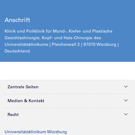
Anschrift
Klinik und Poliklinik für Mund-, Kiefer- und Plastische
Gesichtschirurgie, Kopf- und Hals-Chirurgie des
Universitätsklinikums | Pleicherwall 2 | 97070 Würzburg |
Deutschland
Zentrale Seiten
Kliniken & Zentren
Medien & Kontakt
Patienten & Besucher
Presse
Recht
Zuweiser
Magazine
Datenschutz
Universitätsklinikum Würzburg
Forschung