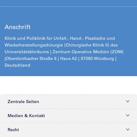
Anschrift
Klinik und Poliklinik für Unfall-, Hand-, Plastische und
Wiederherstellungschirurgie (Chirurgische Klinik II) des
Universitätsklinikums | Zentrum Operative Medizin (ZOM)
|
Oberdürrbacher Straße 6 | Haus A2 | 97080 Würzburg |
Deutschland
Zentrale Seiten
Kliniken & Zentren
Medien & Kontakt
Patienten & Besucher
Presse
Recht