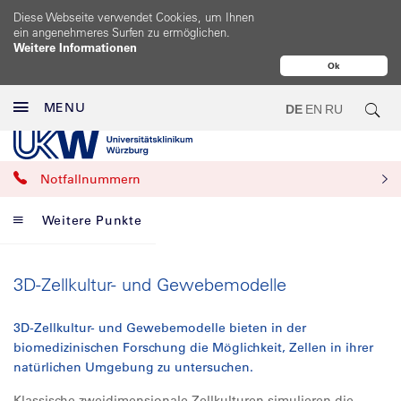
Diese Webseite verwendet Cookies, um Ihnen
ein angenehmeres Surfen zu ermöglichen.
Weitere Informationen
Ok
MENU
DE
EN
RU
Notfallnummern
Weitere Punkte
3D-Zellkultur- und Gewebemodelle
3D-Zellkultur- und Gewebemodelle bieten in der
biomedizinischen Forschung die Möglichkeit, Zellen in ihrer
natürlichen Umgebung zu untersuchen.
Klassische zweidimensionale Zellkulturen simulieren die