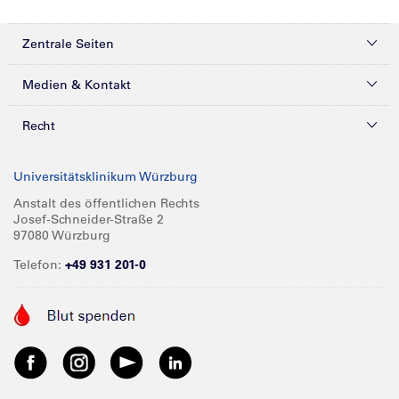
Zentrale Seiten
Kliniken & Zentren
Medien & Kontakt
Patienten & Besucher
Presse
Recht
Zuweiser
Magazine
Datenschutz
Universitätsklinikum Würzburg
Forschung
Mediathek
Compliance
Anstalt des öffentlichen Rechts
Josef-Schneider-Straße 2
Karriere
Glossar
Impressum
97080 Würzburg
Über UKW
Spenden
Telefon:
+49 931 201-0
Barrierefreiheit
Babygalerie
Kontakt
Informationen für Geschäftspartner
Anreise
Vertraulichkeit