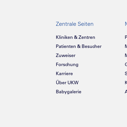
Zentrale Seiten
Kliniken & Zentren
P
Patienten & Besucher
Zuweiser
Forschung
G
Karriere
Über UKW
K
Babygalerie
A