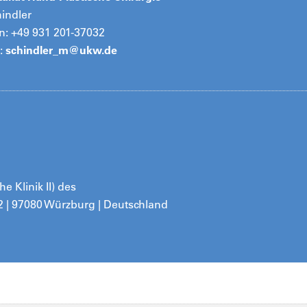
hindler
n: +49 931 201-37032
:
schindler_m@
ukw.de
e Klinik II) des
2 | 97080 Würzburg | Deutschland