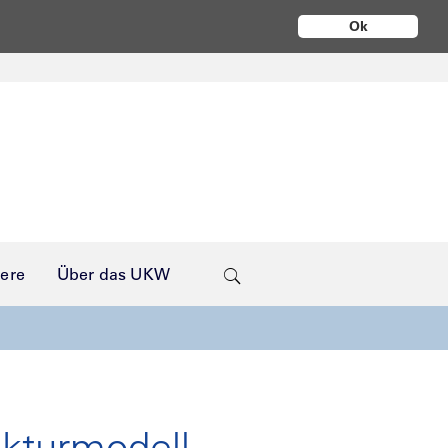
Ok
iere
Über das UKW
akturmodell