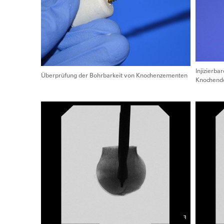
Injizierb
Überprüfung der Bohrbarkeit von Knochenzementen
Knochende