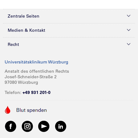
Zentrale Seiten
Kliniken & Zentren
Medien & Kontakt
Patienten & Besucher
Presse
Recht
Zuweiser
Magazine
Datenschutz
Universitätsklinikum Würzburg
Forschung
Mediathek
Compliance
Anstalt des öffentlichen Rechts
Josef-Schneider-Straße 2
Karriere
Glossar
Impressum
97080 Würzburg
Über UKW
Spenden
Telefon:
+49 931 201-0
Barrierefreiheit
Babygalerie
Kontakt
Informationen für Geschäftspartner
Anreise
Vertraulichkeit