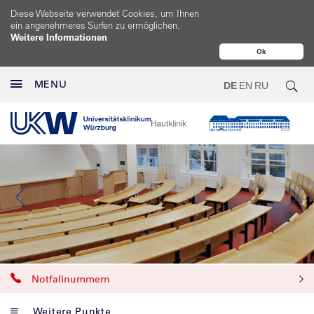
Diese Webseite verwendet Cookies, um Ihnen
ein angenehmeres Surfen zu ermöglichen.
Weitere Informationen
Ok
MENU
DE
EN
RU
Notfallnummern
Weitere Punkte